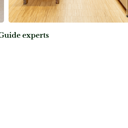
Guide experts
e – Wien
: Roméo & Juliette – Perg
ette – Wien
Roméo & Juliette – Perg
Brautmode