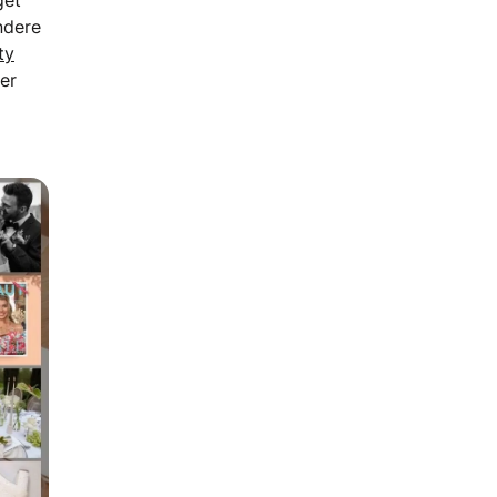
get
ndere
ty
er