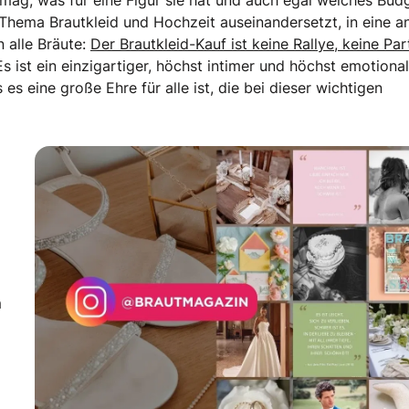
e mag, was für eine Figur sie hat und auch egal welches Bud
 Thema Brautkleid und Hochzeit auseinandersetzt, in eine a
n alle Bräute:
Der Brautkleid-Kauf ist keine Rallye, keine Par
s ist ein einzigartiger, höchst intimer und höchst emotional
s eine große Ehre für alle ist, die bei dieser wichtigen
m