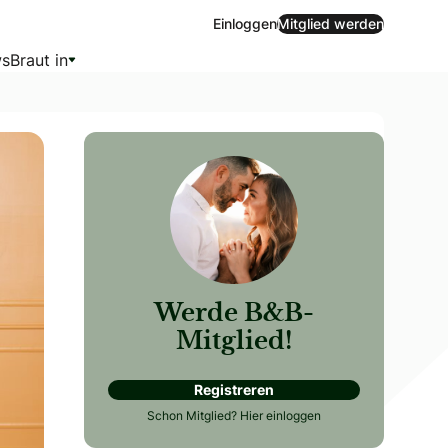
Einloggen
Mitglied werden
s
Braut in
Werde B&B-
Mitglied!
Registreren
Schon Mitglied?
Hier einloggen
scher Moment ist, welche Eigenschaften eine gute Beraterin 