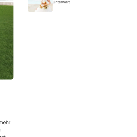
Unterwart
lmehr
m