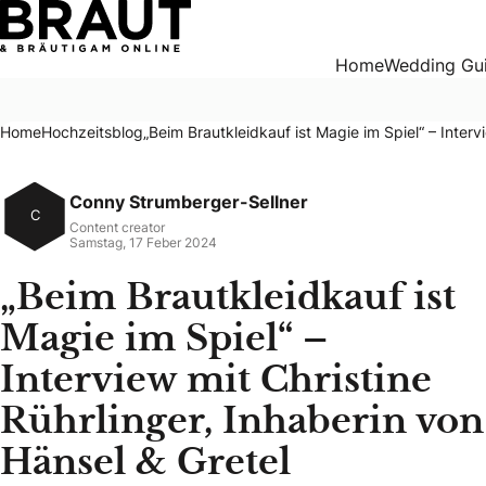
„Beim Brautkleidkauf ist Magie im Spiel“ – Interview mit Chr
Home
Wedding Gu
Home
Hochzeitsblog
„Beim Brautkleidkauf ist Magie im Spiel“ – Interv
Conny Strumberger-Sellner
C
Content creator
Samstag, 17 Feber 2024
„Beim Brautkleidkauf ist
Magie im Spiel“ –
Interview mit Christine
Rührlinger, Inhaberin von
Hänsel & Gretel
Christine Rührlinger, Inhaberin von Hänsel & Gretel, erzäh