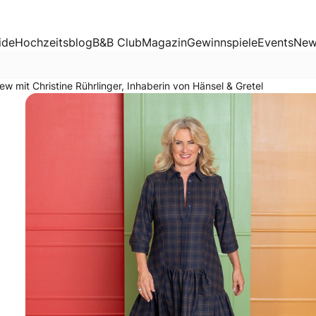
istine Rührlinger, Inhaberin von Hänsel & Gretel
ide
Hochzeitsblog
B&B Club
Magazin
Gewinnspiele
Events
New
iew mit Christine Rührlinger, Inhaberin von Hänsel & Gretel
lt im Interview, warum der Kauf eines Brautkleides ein magi