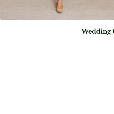
Wedding 
: Hänsel & Gretel – Brautmode
: Roméo & Juliett
Hänsel & Gretel – Brautmode
Roméo & Juli
Brautmode
Brautmode