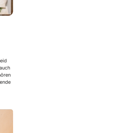
leid
 auch
hören
hende