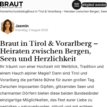
Mitglied werden
Braut in Tirol & Vorarlberg – Heiraten zwischen Bergen, Se
Home
Hochzeitsblog
Braut in Tirol & Vorarlberg – Heiraten zwischen Bergen, See
Jasmin
Dienstag, 5 August 2025
Braut in Tirol & Vorarlberg –
Heiraten zwischen Bergen,
Seen und Herzlichkeit
Ihr träumt von einer Hochzeit mit Weitblick, Tradition und
einem Hauch alpiner Magie? Dann sind Tirol und
Vorarlberg die perfekte Bühne für euren großen Tag.
Ihr träumt von einer Hochzeit mit Weitblick, Tradition und
Zwischen imposanten Gipfeln, glitzernden Seen und
charmanten Dörfern bieten diese beiden Bundesländer
einzigartige Möglichkeiten, das Fest eurer Liebe zu
gestalten – naturverbunden, stilvoll und mit echtem