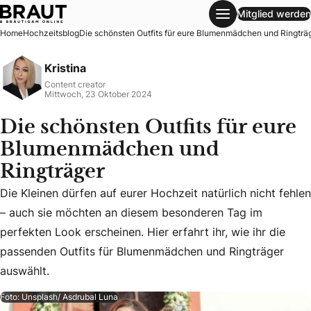
Mitglied werden
Die schönsten Outfits für eure Blumenmädchen und Ringträ
Home
Hochzeitsblog
Die schönsten Outfits für eure Blumenmädchen und Ringträ
Kristina
Content creator
Mittwoch, 23 Oktober 2024
Die schönsten Outfits für eure
Blumenmädchen und
Ringträger
Die Kleinen dürfen auf eurer Hochzeit natürlich nicht fehlen
Die Kleinen dürfen auf eurer Hochzeit natürlich nicht fehl
– auch sie möchten an diesem besonderen Tag im
perfekten Look erscheinen. Hier erfahrt ihr, wie ihr die
passenden Outfits für Blumenmädchen und Ringträger
auswählt.
Foto: Unsplash/ Asdrubal Luna