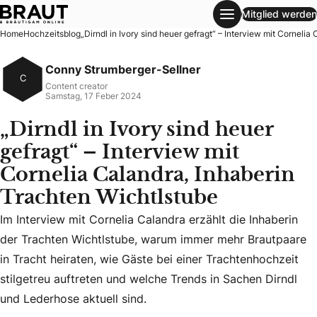
Mitglied werden
„Dirndl in Ivory sind heuer gefragt“ – Interview mit Corneli
Home
Hochzeitsblog
„Dirndl in Ivory sind heuer gefragt“ – Interview mit Corneli
Conny Strumberger-Sellner
C
Content creator
Samstag, 17 Feber 2024
„Dirndl in Ivory sind heuer
gefragt“ – Interview mit
Cornelia Calandra, Inhaberin
Trachten Wichtlstube
Im Interview mit Cornelia Calandra erzählt die Inhaberin
Im Interview mit Cornelia Calandra erzählt die Inhaberin d
der Trachten Wichtlstube, warum immer mehr Brautpaare
in Tracht heiraten, wie Gäste bei einer Trachtenhochzeit
stilgetreu auftreten und welche Trends in Sachen Dirndl
und Lederhose aktuell sind.