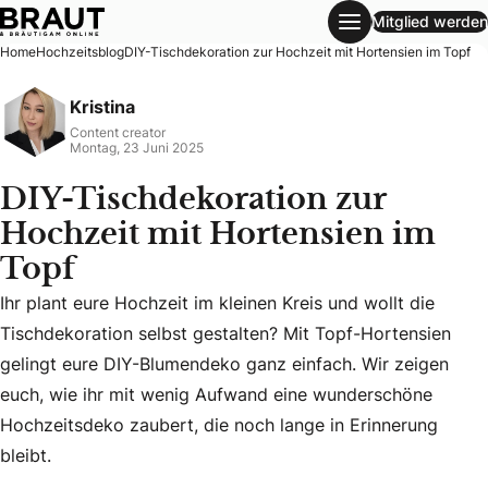
Mitglied werden
DIY-Tischdekoration zur Hochzeit mit Hortensien im Topf
Home
Hochzeitsblog
DIY-Tischdekoration zur Hochzeit mit Hortensien im Topf
Kristina
Content creator
Montag, 23 Juni 2025
DIY-Tischdekoration zur
Hochzeit mit Hortensien im
Topf
Ihr plant eure Hochzeit im kleinen Kreis und wollt die
Tischdekoration selbst gestalten? Mit Topf-Hortensien
Ihr plant eure Hochzeit im kleinen Kreis und wollt die Tis
gelingt eure DIY-Blumendeko ganz einfach. Wir zeigen
euch, wie ihr mit wenig Aufwand eine wunderschöne
Hochzeitsdeko zaubert, die noch lange in Erinnerung
bleibt.