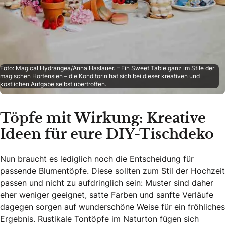
Foto: Magical Hydrangea/Anna Haslauer. – Ein Sweet Table ganz im Stile der
magischen Hortensien – die Konditorin hat sich bei dieser kreativen und
köstlichen Aufgabe selbst übertroffen.
Töpfe mit Wirkung: Kreative
Ideen für eure DIY-Tischdeko
Nun braucht es lediglich noch die Entscheidung für
passende Blumentöpfe. Diese sollten zum Stil der Hochzeit
passen und nicht zu aufdringlich sein: Muster sind daher
eher weniger geeignet, satte Farben und sanfte Verläufe
dagegen sorgen auf wunderschöne Weise für ein fröhliches
Ergebnis. Rustikale Tontöpfe im Naturton fügen sich