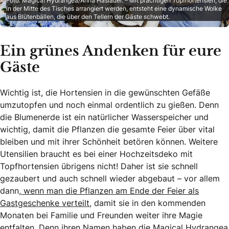
Foto: Magical Hydrangea/Anna Haslauer. – Mit prächtigen Topfhortensien, die
in der Mitte des Tisches arrangiert werden, entsteht eine dynamische Wolke
aus Blütenbällen, die über den Tellern der Gäste schwebt.
Ein grünes Andenken für eure
Gäste
Wichtig ist, die Hortensien in die gewünschten Gefäße
umzutopfen und noch einmal ordentlich zu gießen. Denn
die Blumenerde ist ein natürlicher Wasserspeicher und
wichtig, damit die Pflanzen die gesamte Feier über vital
bleiben und mit ihrer Schönheit betören können. Weitere
Utensilien braucht es bei einer Hochzeitsdeko mit
Topfhortensien übrigens nicht! Daher ist sie schnell
gezaubert und auch schnell wieder abgebaut – vor allem
dann,
wenn man die Pflanzen am Ende der Feier als
Gastgeschenke verteilt
, damit sie in den kommenden
Monaten bei Familie und Freunden weiter ihre Magie
entfalten. Denn ihren Namen haben die Magical Hydrangea