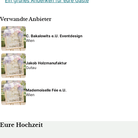
Ein grünes Andenken für eure Gäste
Verwandte Anbieter
C. Bakalowits e.U. Eventdesign
Wien
Jakob Holzmanufaktur
Gutau
Mademoiselle Fée e.U.
Wien
Eure Hochzeit