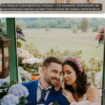
Foto: Magical Hydrangea/Anna Haslauer. – Die kompakten Blütendolden der
Bauernhortensien machen auf dem Tisch und bei den Gästen sofort Eindruck.