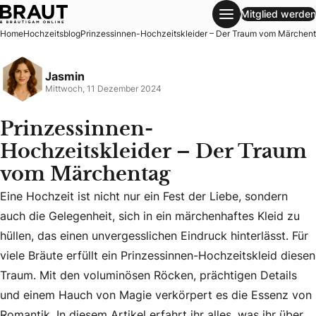
Mitglied werden
Prinzessinnen-Hochzeitskleider – Der Traum vom Märchen
Home
Hochzeitsblog
Prinzessinnen-Hochzeitskleider – Der Traum vom Märchen
Jasmin
Mittwoch, 11 Dezember 2024
Prinzessinnen-
Hochzeitskleider – Der Traum
vom Märchentag
Eine Hochzeit ist nicht nur ein Fest der Liebe, sondern
auch die Gelegenheit, sich in ein märchenhaftes Kleid zu
hüllen, das einen unvergesslichen Eindruck hinterlässt. Für
viele Bräute erfüllt ein Prinzessinnen-Hochzeitskleid diesen
Eine Hochzeit ist nicht nur ein Fest der Liebe, sondern auc
Traum. Mit den voluminösen Röcken, prächtigen Details
und einem Hauch von Magie verkörpert es die Essenz von
Romantik. In diesem Artikel erfahrt ihr alles, was ihr über