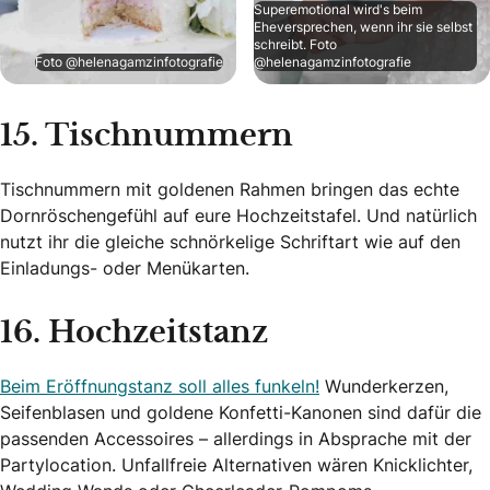
Superemotional wird's beim
Eheversprechen, wenn ihr sie selbst
schreibt. Foto
Foto @helenagamzinfotografie
@helenagamzinfotografie
15. Tischnummern
Tischnummern mit goldenen Rahmen bringen das echte
Dornröschengefühl auf eure Hochzeitstafel. Und natürlich
nutzt ihr die gleiche schnörkelige Schriftart wie auf den
Einladungs- oder Menükarten.
16. Hochzeitstanz
Beim Eröffnungstanz soll alles funkeln!
Wunderkerzen,
Seifenblasen und goldene Konfetti-Kanonen sind dafür die
passenden Accessoires – allerdings in Absprache mit der
Partylocation. Unfallfreie Alternativen wären Knicklichter,