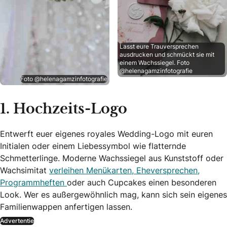
Lasst eure Trauversprechen
ausdrucken und schmückt sie mit
einem Wachssiegel. Foto
@helenagamzinfotografie
Foto @helenagamzinfotografie
1. Hochzeits-Logo
Entwerft euer eigenes royales Wedding-Logo mit euren
Initialen oder einem Liebessymbol wie flatternde
Schmetterlinge. Moderne Wachssiegel aus Kunststoff oder
Wachsimitat
verleihen Menükarten, Eheversprechen,
Programmheften
oder auch Cupcakes einen besonderen
Look. Wer es außergewöhnlich mag, kann sich sein eigenes
Familienwappen anfertigen lassen.
Advertentie