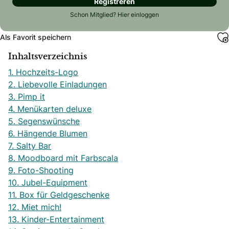
Registreren
Schon Mitglied?
Hier einloggen
Als Favorit speichern
Inhaltsverzeichnis
1. Hochzeits-Logo
2. Liebevolle Einladungen
3. Pimp it
4. Menükarten deluxe
5. Segenswünsche
6. Hängende Blumen
7. Salty Bar
8. Moodboard mit Farbscala
9. Foto-Shooting
10. Jubel-Equipment
11. Box für Geldgeschenke
12. Miet mich!
13. Kinder-Entertainment