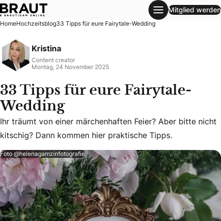
Mitglied werden
33 Tipps für eure Fairytale-Wedding
Home
Hochzeitsblog
33 Tipps für eure Fairytale-Wedding
Kristina
Content creator
Montag, 24 November 2025
33 Tipps für eure Fairytale-
Wedding
Ihr träumt von einer märchenhaften Feier? Aber bitte nicht
Ihr träumt von einer märchenhaften Feier? Aber bitte nicht
kitschig? Dann kommen hier praktische Tipps.
Foto @helenagamzinfotografie