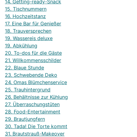
14. Getting-ready-Snack
15. Tischnummern
16. Hochzeitstanz
17. Eine Bar für Genießer
18. Trauversprechen
19. Wassereis deluxe
19. Abkühlung
20. To-dos für die Gäste
21. Willkommensschilder
22. Blaue Stunde
23. Schwebende Deko
24. Omas Blümchenservice
25. Trauhintergrund
26. Behältnisse zur Kühlung
27. Überraschungstüten
28. Food-Entertainment
29. Brautjungfern
30. Tada! Die Torte kommt
31. Brautstrauß-Makeover