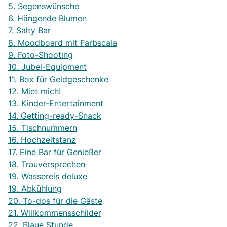
5. Segenswünsche
6. Hängende Blumen
7. Salty Bar
8. Moodboard mit Farbscala
9. Foto-Shooting
10. Jubel-Equipment
11. Box für Geldgeschenke
12. Miet mich!
13. Kinder-Entertainment
14. Getting-ready-Snack
15. Tischnummern
16. Hochzeitstanz
17. Eine Bar für Genießer
18. Trauversprechen
19. Wassereis deluxe
19. Abkühlung
20. To-dos für die Gäste
21. Willkommensschilder
22. Blaue Stunde