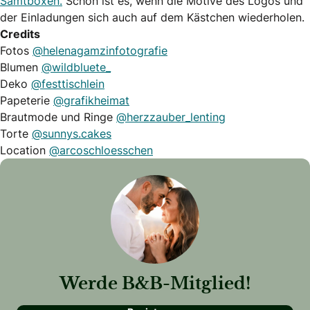
Samtboxen.
Schön ist es, wenn die Motive des Logos und
der Einladungen sich auch auf dem Kästchen wiederholen.
Credits
Fotos
@helenagamzinfotografie
Blumen
@wildbluete_
Deko
@festtischlein
Papeterie
@grafikheimat
Brautmode und Ringe
@herzzauber_lenting
Torte
@sunnys.cakes
Location
@arcoschloesschen
Werde B&B-Mitglied!