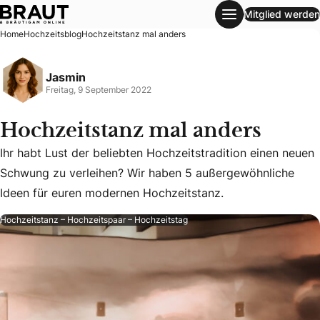
Mitglied werden
Hochzeitstanz mal anders
Home
Hochzeitsblog
Hochzeitstanz mal anders
Jasmin
Freitag, 9 September 2022
Hochzeitstanz mal anders
Ihr habt Lust der beliebten Hochzeitstradition einen neuen
Ihr habt Lust der beliebten Hochzeitstradition einen neu
Schwung zu verleihen? Wir haben 5 außergewöhnliche
Ideen für euren modernen Hochzeitstanz.
Hochzeitstanz – Hochzeitspaar – Hochzeitstag