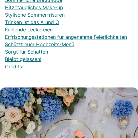
Sommerliche Brautmode
Hitzetaugliches Make-up
Stylische Sommerfrisuren
Trinken ist das A und O
Kühlende Leckereien
Erfrischungsstationen für angenehme Feierlichkeiten
Schützt euer Hochzeits-Menü
Sorgt für Schatten
Bleibt gelassen!
Credits: