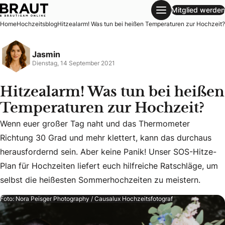
Mitglied werden
Hitzealarm! Was tun bei heißen Temperaturen zur Hochzeit
Home
Hochzeitsblog
Hitzealarm! Was tun bei heißen Temperaturen zur Hochzeit?
Jasmin
Dienstag, 14 September 2021
Hitzealarm! Was tun bei heißen
Temperaturen zur Hochzeit?
Wenn euer großer Tag naht und das Thermometer
Richtung 30 Grad und mehr klettert, kann das durchaus
Wenn euer großer Tag naht und das Thermometer Richtung 30
herausfordernd sein. Aber keine Panik! Unser SOS-Hitze-
Plan für Hochzeiten liefert euch hilfreiche Ratschläge, um
selbst die heißesten Sommerhochzeiten zu meistern.
Foto: Nora Peisger Photography / Causalux Hochzeitsfotograf