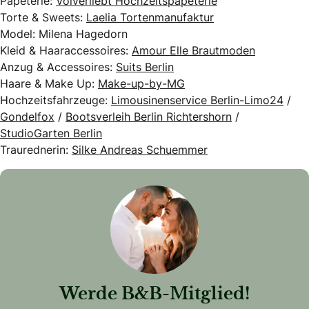
Papeterie:
Voiverliebt Hochzeitspapeterie
Torte & Sweets:
Laelia Tortenmanufaktur
Model: Milena Hagedorn
Kleid & Haaraccessoires:
Amour Elle Brautmoden
Anzug & Accessoires:
Suits Berlin
Haare & Make Up:
Make-up-by-MG
Hochzeitsfahrzeuge:
Limousinenservice Berlin-Limo24
/
Gondelfox
/
Bootsverleih Berlin Richtershorn
/
StudioGarten Berlin
Traurednerin:
Silke Andreas Schuemmer
Werde B&B-Mitglied!