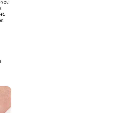
en zu
n
et.
en
e