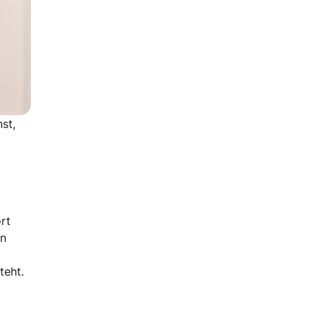
st,
ort
en
teht.
t