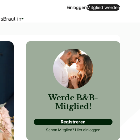
Einloggen
Mitglied werden
s
Braut in
Werde B&B-
Mitglied!
Registreren
ernt die Manufaktur Giloy kennen – ein Familienunternehmen
Schon Mitglied?
Hier einloggen