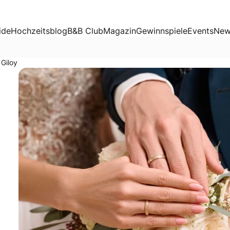
ide
Hochzeitsblog
B&B Club
Magazin
Gewinnspiele
Events
New
 Giloy
ön aussehen, sondern auch eine Geschichte erzählen? Dann l