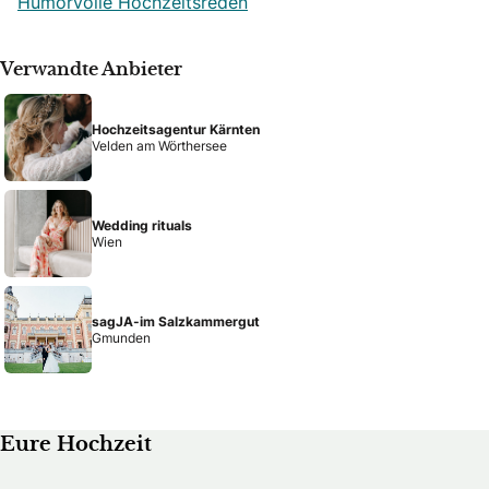
Humorvolle Hochzeitsreden
Verwandte Anbieter
Hochzeitsagentur Kärnten
Velden am Wörthersee
Wedding rituals
Wien
sagJA-im Salzkammergut
Gmunden
Eure Hochzeit