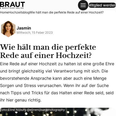
Mitglied werden
Wie hält man die perfekte Rede auf einer Hochzeit?
Home
Hochzeitsblog
Wie hält man die perfekte Rede auf einer Hochzeit?
Jasmin
Mittwoch, 15 Feber 2023
Wie hält man die perfekte
Rede auf einer Hochzeit?
Eine Rede auf einer Hochzeit zu halten ist eine große Ehre
und bringt gleichzeitig viel Verantwortung mit sich. Die
Eine Rede auf einer Hochzeit zu halten ist eine große Ehre
bevorstehende Ansprache kann aber auch eine Menge
Sorgen und Stress verursachen. Wenn ihr auf der Suche
nach Tipps und Tricks für das Halten einer Rede seid, seid
ihr hier genau richtig.
Foto: Eline Nijburg @elinenijburgphotography