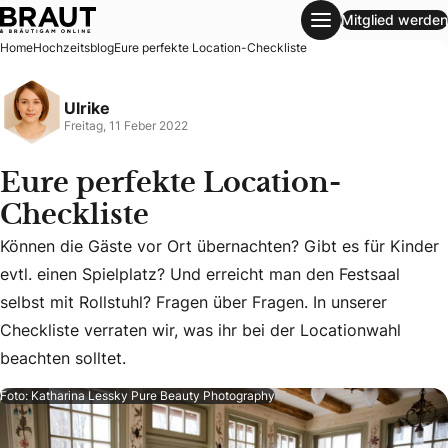
Mitglied werden
Eure perfekte Location-Checkliste
Home
Hochzeitsblog
Eure perfekte Location-Checkliste
Ulrike
Freitag, 11 Feber 2022
Eure perfekte Location-
Checkliste
Können die Gäste vor Ort übernachten? Gibt es für Kinder
evtl. einen Spielplatz? Und erreicht man den Festsaal
Können die Gäste vor Ort übernachten? Gibt es für Kinder ev
selbst mit Rollstuhl? Fragen über Fragen. In unserer
Checkliste verraten wir, was ihr bei der Locationwahl
beachten solltet.
Foto: Katharina Lessky Pure Beauty Photography