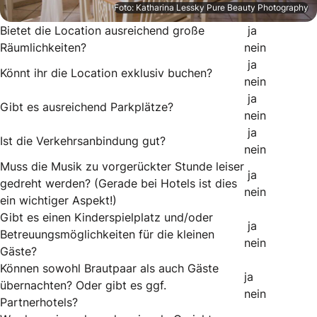
Foto: Katharina Lessky Pure Beauty Photography
Bietet die Location ausreichend große
ja
Räumlichkeiten?
nein
ja
Könnt ihr die Location exklusiv buchen?
nein
ja
Gibt es ausreichend Parkplätze?
nein
ja
Ist die Verkehrsanbindung gut?
nein
Muss die Musik zu vorgerückter Stunde leiser
ja
gedreht werden? (Gerade bei Hotels ist dies
nein
ein wichtiger Aspekt!)
Gibt es einen Kinderspielplatz und/oder
ja
Betreuungsmöglichkeiten für die kleinen
nein
Gäste?
Können sowohl Brautpaar als auch Gäste
ja
übernachten? Oder gibt es ggf.
nein
Partnerhotels?