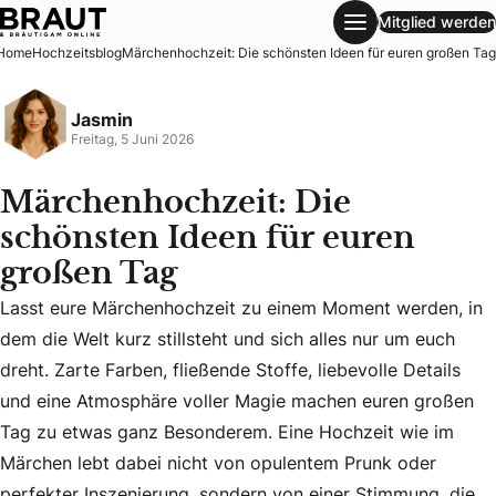
Mitglied werden
Märchenhochzeit: Die schönsten Ideen für euren großen Ta
Home
Hochzeitsblog
Märchenhochzeit: Die schönsten Ideen für euren großen Tag
Jasmin
Freitag, 5 Juni 2026
Märchenhochzeit: Die
schönsten Ideen für euren
großen Tag
Lasst eure Märchenhochzeit zu einem Moment werden, in
dem die Welt kurz stillsteht und sich alles nur um euch
dreht. Zarte Farben, fließende Stoffe, liebevolle Details
Lasst eure Märchenhochzeit zu einem Moment werden, in dem
und eine Atmosphäre voller Magie machen euren großen
Tag zu etwas ganz Besonderem. Eine Hochzeit wie im
Märchen lebt dabei nicht von opulentem Prunk oder
perfekter Inszenierung, sondern von einer Stimmung, die