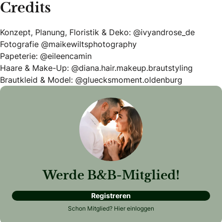
Credits
Konzept, Planung, Floristik & Deko: @ivyandrose_de
Fotografie @maikewiltsphotography
Papeterie: @eileencamin
Haare & Make-Up: @diana.hair.makeup.brautstyling
Brautkleid & Model: @gluecksmoment.oldenburg
Werde B&B-Mitglied!
Registreren
Schon Mitglied?
Hier einloggen