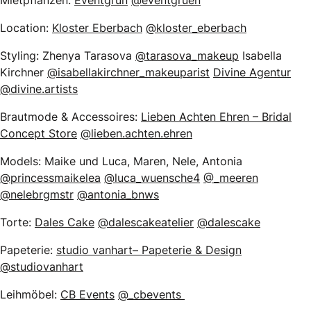
Mietpflanzen:
Eventgrün
@eventgruen
Location:
Kloster Eberbach
@kloster_eberbach
Styling: Zhenya Tarasova
@tarasova_makeup
Isabella
Kirchner
@isabellakirchner_makeuparist
Divine Agentur
@divine.artists
Brautmode & Accessoires:
Lieben Achten Ehren – Bridal
Concept Store
@lieben.achten.ehren
Models: Maike und Luca, Maren, Nele, Antonia
@princessmaikelea
@luca_wuensche4
@_meeren
@nelebrgmstr
@antonia_bnws
Torte:
Dales Cake
@dalescakeatelier
@dalescake
Papeterie:
studio vanhart– Papeterie & Design
@studiovanhart
Leihmöbel:
CB Events
@_cbevents