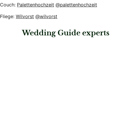
Couch:
Palettenhochzeit
@palettenhochzeit
Fliege:
Wilvorst
@wilvorst
Wedding Guide experts
: Gospelhochzeit
Gospelhochzeit
Musik & Entertainment