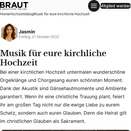
Mitglied werden
Musik für eure kirchliche Hochzeit
Home
Hochzeitsblog
Musik für eure kirchliche Hochzeit
Jasmin
Freitag, 21 Oktober 2022
Musik für eure kirchliche
Hochzeit
Bei einer kirchlichen Hochzeit untermalen wunderschöne
Orgelklänge und Chorgesang euren schönsten Moment.
Dank der Akustik sind Gänsehautmomente und Ambiente
Bei einer kirchlichen Hochzeit untermalen wunderschöne Or
garantiert. Wenn ihr eine christliche Trauung plant, feiert
ihr am großen Tag nicht nur die ewige Liebe zu eurem
Schatz, sondern auch euren Glauben. Denn die Heirat gilt
im christlichen Glauben als Sakrament.