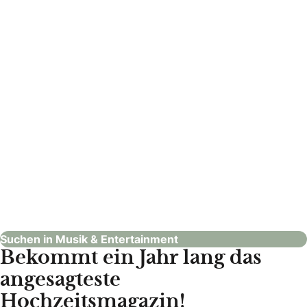
: C & C Agency
C & C Agency
Musik & Entertainment
Suchen in Musik & Entertainment
Bekommt ein Jahr lang das
angesagteste
Hochzeitsmagazin!