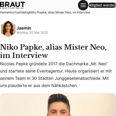
Mitglied werden
Niko Papke, alias Mister Neo, im Interview
Home
Hochzeitsblog
Niko Papke, alias Mister Neo, im Interview
Jasmin
Montag, 30 Mai 2022
Niko Papke, alias Mister Neo,
im Interview
Nicolas Papke gründete 2017 die Dachmarke „Mr. Neo“
Nicolas Papke gründete 2017 die Dachmarke „Mr. Neo“ und 
und startete seine Eventagentur. Heute organisiert er mit
seinem Team in 30 Städten Junggesellenabschiede. Mit
uns plauderte er aus dem Nähkästchen.