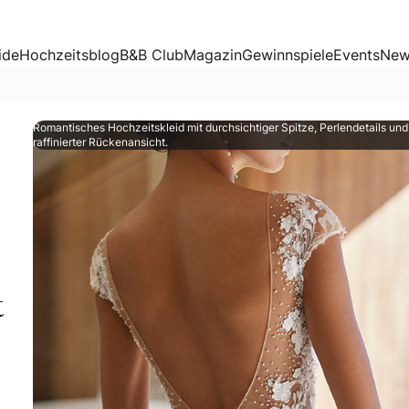
ide
Hochzeitsblog
B&B Club
Magazin
Gewinnspiele
Events
New
Romantisches Hochzeitskleid mit durchsichtiger Spitze, Perlendetails und
raffinierter Rückenansicht.
t
hzeitsbranche. Ihr Label steht für minimalistische Eleganz 