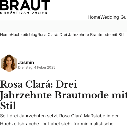
Rosa Clará: Drei Jahrzehnte Brautmode mit Stil
Home
Wedding Gu
Home
Hochzeitsblog
Rosa Clará: Drei Jahrzehnte Brautmode mit Stil
Jasmin
Dienstag, 4 Feber 2025
Rosa Clará: Drei
Jahrzehnte Brautmode mi
Stil
Seit drei Jahrzehnten setzt Rosa Clará Maßstäbe in der
Seit drei Jahrzehnten setzt Rosa Clará Maßstäbe in der Hoc
Hochzeitsbranche. Ihr Label steht für minimalistische