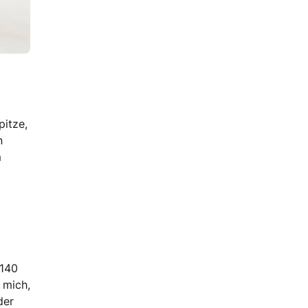
pitze,
n
m
 140
 mich,
der