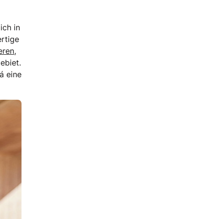
ich in
rtige
eren
,
ebiet.
á eine