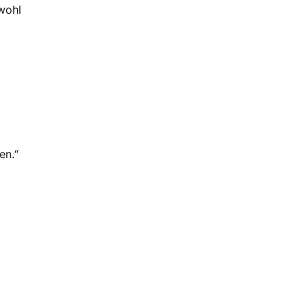
owohl
en.“