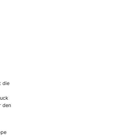
t die
ruck
r den
ppe