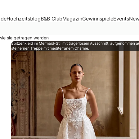
ragen werden
ide
Hochzeitsblog
B&B Club
Magazin
Gewinnspiele
Events
New
wie sie getragen werden
Spitzenkleid im Mermaid-Stil mit trägerlosem Ausschnitt, aufgenommen au
steinernen Treppe mit mediterranem Charme.
 dem sie wie eine moderne Prinzessin auf ihre große Liebe 