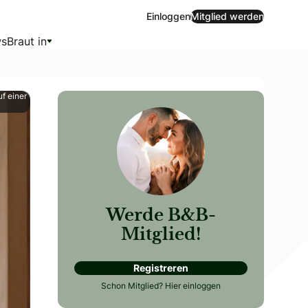
Einloggen
Mitglied werden
s
Braut in
f einer
Werde B&B-
Mitglied!
Registreren
Schon Mitglied?
Hier einloggen
zuschreiten. Für alle, die diesen Traum am Hochzeitstag re