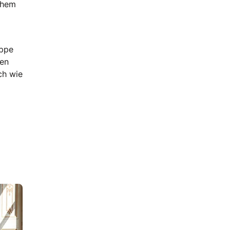
ichem
eppe
len
ch wie