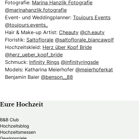
Fotografie:
Marina Hanzlik Fotografie
@marinahanzlik.fotografie
Event- und Weddingplanner:
Toujours Events
@toujours.events_
Hair & Make-up Artist:
Cheauty
@ch.eauty
Floristik:
Saltoflorale
@saltoflorale_biancawolf
Hochzeitskleid:
Herz über Kopf Bride
@herz_ueber_kopf_bride
Schmuck:
Infinity Rings
@infinityringsde
Models: Katharina Meierhofer
@meierhoferkat
Benjamin Baier
@benson__88
Eure Hochzeit
B&B Club
Hochzeitsblog
Hochzeitsmessen
Gewinnspiele