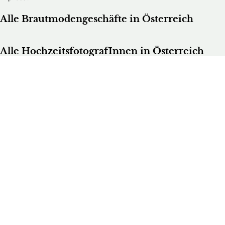
Alle Brautmodengeschäfte in Österreich
Alle HochzeitsfotografInnen in Österreich
Die schönsten Hochzeitsfotos Österreichs
Hochzeitsfotograf im Burgenland
Hochzeitsfotograf in Kärnten
Hochzeitsfotograf in Niederösterreich
Hochzeitsfotograf in Oberösterreich
Hochzeitsfotograf in Salzburg
Hochzeitsfotograf in der Steiermark
Hochzeitsfotograf in Tirol
Hochzeitsfotograf in Vorarlberg
Hochzeitsfotograf in Wien
Alle Hochzeitsdienstleister in Österreich
Bands & DJs
Bekleidungsgeschäfte für Hochzeitsgäste