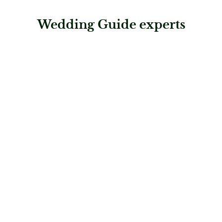
Wedding Guide experts
: Schleierkraut Poesie
Schleierkraut Poesie
Hochzeitsflorist
: Botanicolor Bouquet Art Studio