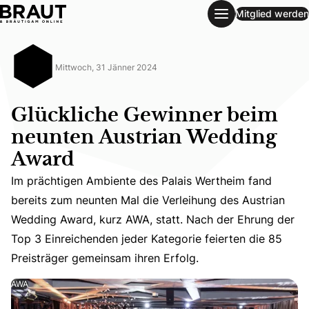
Mitglied werden
Glückliche Gewinner beim neunten Austrian Wedding Awar
Mittwoch, 31 Jänner 2024
Glückliche Gewinner beim
neunten Austrian Wedding
Award
Im prächtigen Ambiente des Palais Wertheim fand
Im prächtigen Ambiente des Palais Wertheim fand bereits
bereits zum neunten Mal die Verleihung des Austrian
Wedding Award, kurz AWA, statt. Nach der Ehrung der
Top 3 Einreichenden jeder Kategorie feierten die 85
Preisträger gemeinsam ihren Erfolg.
AWA