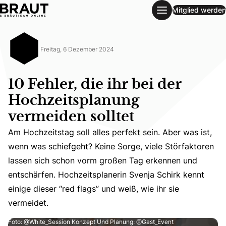
Mitglied werden
10 Fehler, die ihr bei der Hochzeitsplanung vermeiden sollt
Freitag, 6 Dezember 2024
10 Fehler, die ihr bei der
Hochzeitsplanung
vermeiden solltet
Am Hochzeitstag soll alles perfekt sein. Aber was ist,
wenn was schiefgeht? Keine Sorge, viele Störfaktoren
Am Hochzeitstag soll alles perfekt sein. Aber was ist, w
lassen sich schon vorm großen Tag erkennen und
entschärfen. Hochzeitsplanerin Svenja Schirk kennt
einige dieser “red flags” und weiß, wie ihr sie
vermeidet.
Foto: @White_Session Konzept Und Planung: @Gast_Event