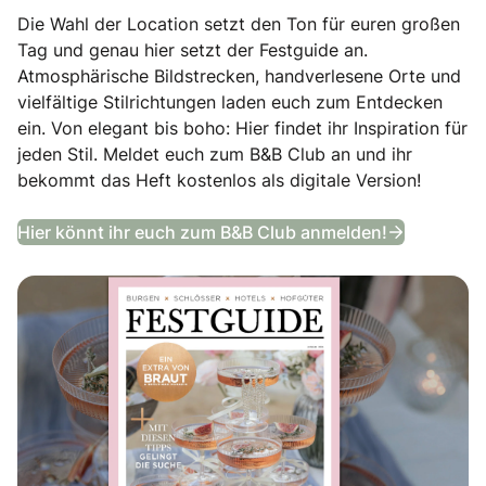
Die Wahl der Location setzt den Ton für euren großen
Tag und genau hier setzt der Festguide an.
Atmosphärische Bildstrecken, handverlesene Orte und
vielfältige Stilrichtungen laden euch zum Entdecken
ein. Von elegant bis boho: Hier findet ihr Inspiration für
jeden Stil. Meldet euch zum B&B Club an und ihr
bekommt das Heft kostenlos als digitale Version!
Festguide
Hier könnt ihr euch zum B&B Club anmelden!