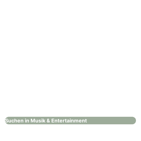
Musik & Entertainment
: Coverage
Coverage
Musik & Entertainment
Suchen in Musik & Entertainment