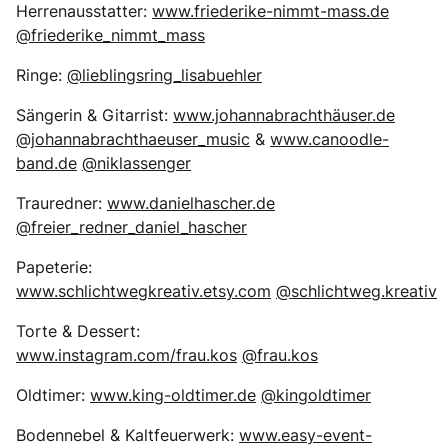
Herrenausstatter:
www.friederike-nimmt-mass.de
@friederike_nimmt_mass
Ringe:
@lieblingsring_lisabuehler
Sängerin & Gitarrist:
www.johannabrachthäuser.de
@johannabrachthaeuser_music
&
www.canoodle-
band.de
@niklassenger
Trauredner:
www.danielhascher.de
@freier_redner_daniel_hascher
Papeterie:
www.schlichtwegkreativ.etsy.com
@schlichtweg.kreativ
Torte & Dessert:
www.instagram.com/frau.kos
@frau.kos
Oldtimer:
www.king-oldtimer.de
@kingoldtimer
Bodennebel & Kaltfeuerwerk:
www.easy-event-