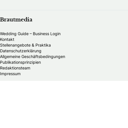
Brautmedia
Wedding Guide – Business Login
Kontakt
Stellenangebote & Praktika
Datenschutzerklärung
Allgemeine Geschäftsbedingungen
Publikationsprinzipien
Redaktionsteam
Impressum
Alle Brautmodengeschäfte in Österreich
Alle HochzeitsfotografInnen in Österreich
Die schönsten Hochzeitsfotos Österreichs
Hochzeitsfotograf im Burgenland