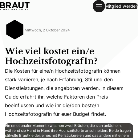
Mitglied werden
Wie viel kostet ein/e HochzeitsfotografIn?
Mittwoch, 2 Oktober 2024
Wie viel kostet ein/e
HochzeitsfotografIn?
Die Kosten für eine/n HochzeitsfotografIn können
stark variieren, je nach Erfahrung, Stil und den
Die Kosten für eine/n HochzeitsfotografIn können stark va
Dienstleistungen, die angeboten werden. In diesem
Guide erfahrt ihr, welche Faktoren den Preis
beeinflussen und wie ihr die/den beste/n
HochzeitsfotografIn für euer Budget findet.
Ein emotionaler Moment zwischen zwei Bräuten, die sich anlächeln,
während sie Hand in Hand ihre Hochzeitstorte anschneiden. Beide tragen
stilvolle Brautkleider, eines mit Perlstickereien und das andere mit einem