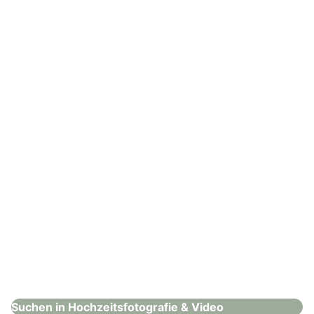
The CLICK. Wedding
Hochzeitsfotografie & Video
: SONNIG Fotografie
SONNIG Fotografie
Hochzeitsfotografie & Video
Suchen in Hochzeitsfotografie & Video