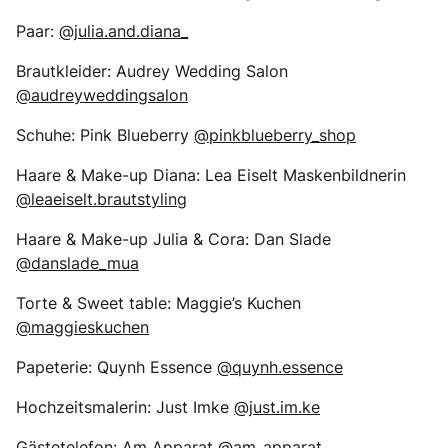
Paar:
@julia.and.diana_
Brautkleider: Audrey Wedding Salon
@audreyweddingsalon
Schuhe: Pink Blueberry
@pinkblueberry_shop
Haare & Make-up Diana: Lea Eiselt Maskenbildnerin
@leaeiselt.brautstyling
Haare & Make-up Julia & Cora: Dan Slade
@danslade_mua
Torte & Sweet table: Maggie’s Kuchen
@maggieskuchen
Papeterie: Quynh Essence
@quynh.essence
Hochzeitsmalerin: Just Imke
@just.im.ke
Gästetelefon: Am Apparat
@am_apparat