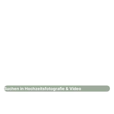
: FotoArt Julia Huber
FotoArt Julia Huber
Hochzeitsfotografie & Video
Suchen in Hochzeitsfotografie & Video