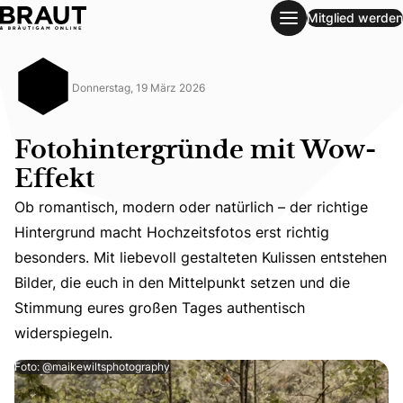
Mitglied werden
Fotohintergründe mit Wow-Effekt
Donnerstag, 19 März 2026
Fotohintergründe mit Wow-
Effekt
Ob romantisch, modern oder natürlich – der richtige
Hintergrund macht Hochzeitsfotos erst richtig
Ob romantisch, modern oder natürlich – der richtige Hint
besonders. Mit liebevoll gestalteten Kulissen entstehen
Bilder, die euch in den Mittelpunkt setzen und die
Stimmung eures großen Tages authentisch
widerspiegeln.
Foto: @maikewiltsphotography