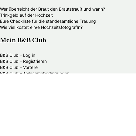
Wer überreicht der Braut den Brautstrauß und wann?
Trinkgeld auf der Hochzeit
Eure Checkliste für die standesamtliche Trauung
Wie viel kostet ein/e HochzeitsfotografIn?
Mein B&B Club
B&B Club – Log in
B&B Club – Registrieren
B&B Club – Vorteile
B&B Club – Teilnahmebedingungen
Über Braut & Bräutigam
Seit über 40 Jahren die erste Adresse für Brautpaare, die
ihren Hochzeitstag ganz persönlich gestalten möchten.
Finde Inspiration, Tipps und verlässliche
HochzeitsdienstleisterInnen – alles auf einer Plattform.
Werde Mitglied im B&B Club und entdecke exklusive