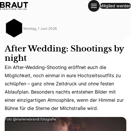
Mitglied werden
After Wedding: Shootings by night
Montag, 1 Juni 2026
After Wedding: Shootings by
night
Ein After-Wedding-Shooting eröffnet euch die
Möglichkeit, noch einmal in eure Hochzeitsoutfits zu
Ein After-Wedding-Shooting eröffnet euch die Möglichkei
schlüpfen – ganz ohne Zeitdruck und ohne festen
Ablaufplan. Besonders nachts entstehen Bilder mit
einer einzigartigen Atmosphäre, wenn der Himmel zur
Bühne für die Sterne der Milchstraße wird.
Foto @marlenebrandl.fotografie