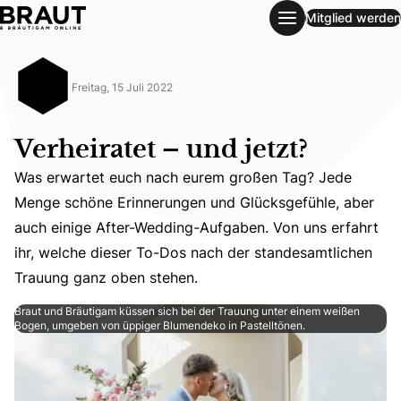
Mitglied werden
Verheiratet – und jetzt?
Freitag, 15 Juli 2022
Verheiratet – und jetzt?
Was erwartet euch nach eurem großen Tag? Jede
Menge schöne Erinnerungen und Glücksgefühle, aber
Was erwartet euch nach eurem großen Tag? Jede Menge s
auch einige After-Wedding-Aufgaben. Von uns erfahrt
ihr, welche dieser To-Dos nach der standesamtlichen
Trauung ganz oben stehen.
Braut und Bräutigam küssen sich bei der Trauung unter einem weißen
Bogen, umgeben von üppiger Blumendeko in Pastelltönen.