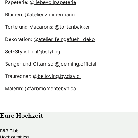
Papeterie:
@liebevollpapeterie
Blumen:
@atelier.zimmermann
Torte und Macarons:
@tortenbakker
Dekoration:
@atelier_feingefuehl_deko
Set-Stylistin:
@jbstyling
Sänger und Gitarrist:
@joelming.official
Trauredner:
@be.loving.by.david
Malerin:
@farbmomentebynica
Eure Hochzeit
B&B Club
Hochzeitsblog