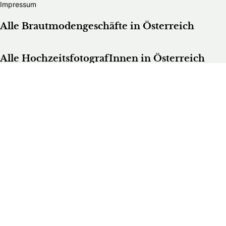
Impressum
Alle Brautmodengeschäfte in Österreich
Alle HochzeitsfotografInnen in Österreich
Die schönsten Hochzeitsfotos Österreichs
Hochzeitsfotograf im Burgenland
Hochzeitsfotograf in Kärnten
Hochzeitsfotograf in Niederösterreich
Hochzeitsfotograf in Oberösterreich
Hochzeitsfotograf in Salzburg
Hochzeitsfotograf in der Steiermark
Hochzeitsfotograf in Tirol
Hochzeitsfotograf in Vorarlberg
Hochzeitsfotograf in Wien
Alle Hochzeitsdienstleister in Österreich
Bands & DJs