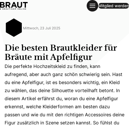
Mitglied werden
Die besten Brautkleider für Bräute mit Apfelfigur
Mittwoch, 23 Juli 2025
Die besten Brautkleider für
Bräute mit Apfelfigur
Die perfekte Hochzeitskleid zu finden, kann
aufregend, aber auch ganz schön schwierig sein. Hast
du eine Apfelfigur, ist es besonders wichtig, ein Kleid
zu wählen, das deine Silhouette vorteilhaft betont. In
Die perfekte Hochzeitskleid zu finden, kann aufregend, a
diesem Artikel erfährst du, woran du eine Apfelfigur
erkennst, welche Kleiderformen am besten dazu
passen und wie du mit den richtigen Accessoires deine
Figur zusätzlich in Szene setzen kannst. So fühlst du