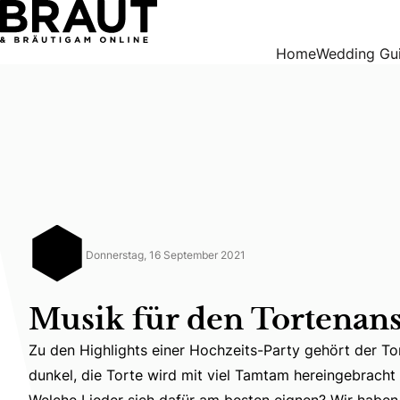
Musik für den Tortenanschnitt
Home
Wedding Gu
Donnerstag, 16 September 2021
Musik für den Tortenans
Zu den Highlights einer Hochzeits-Party gehört der To
Zu den Highlights einer Hochzeits-Party gehört der Tor
dunkel, die Torte wird mit viel Tamtam hereingebracht 
Welche Lieder sich dafür am besten eignen? Wir haben