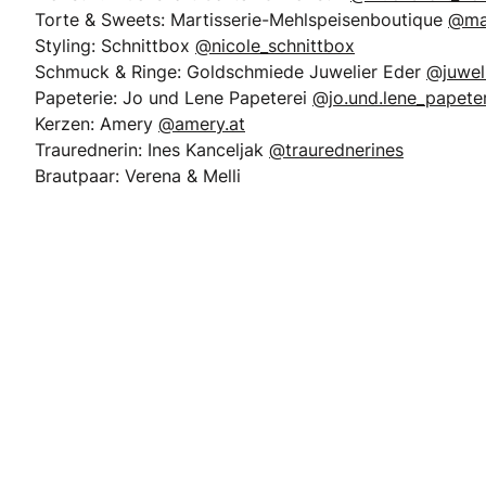
Torte & Sweets: Martisserie-Mehlspeisenboutique
@mar
Styling: Schnittbox
@nicole_schnittbox
Schmuck & Ringe: Goldschmiede Juwelier Eder
@juwel
Papeterie: Jo und Lene Papeterei
@jo.und.lene_papeter
Kerzen: Amery
@amery.at
Traurednerin: Ines Kanceljak
@traurednerines
Brautpaar: Verena & Melli
: Motivtorten Martin Meyer e.U.