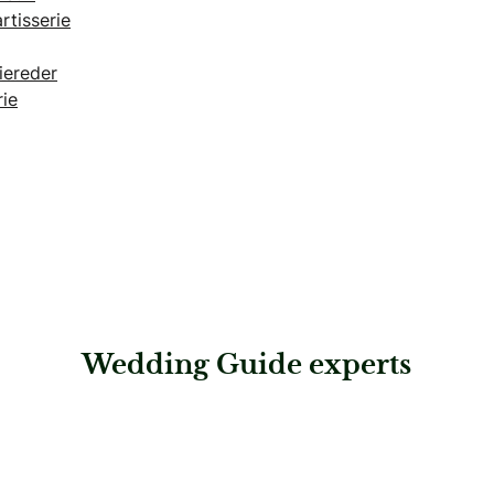
tisserie
iereder
ie
Wedding Guide experts
: myDJ