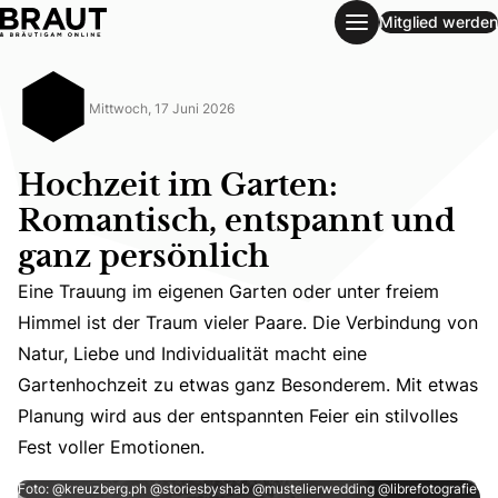
Mitglied werden
Hochzeit im Garten: Romantisch, entspannt und ganz persö
Mittwoch, 17 Juni 2026
Hochzeit im Garten:
Romantisch, entspannt und
ganz persönlich
Eine Trauung im eigenen Garten oder unter freiem
Himmel ist der Traum vieler Paare. Die Verbindung von
Eine Trauung im eigenen Garten oder unter freiem Himmel 
Natur, Liebe und Individualität macht eine
Gartenhochzeit zu etwas ganz Besonderem. Mit etwas
Planung wird aus der entspannten Feier ein stilvolles
Fest voller Emotionen.
Foto: @kreuzberg.ph @storiesbyshab @mustelierwedding @librefotografie