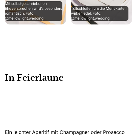
Mit selbstgeschriebenen
Eheversprechen wird‘s besonders
Tüllschleifen um die Menükarten
romantisch. Foto:
wirken edel. Foto:
@mellowlight.wedding
@mellowlight.wedding
In Feierlaune
Ein leichter Aperitif mit Champagner oder Prosecco