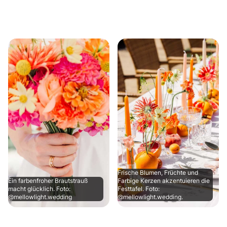
Frische Blumen, Früchte und
Ein farbenfroher Brautstrauß
Farbige Kerzen akzentuieren die
macht glücklich. Foto:
Festtafel. Foto:
@mellowlight.wedding
@mellowlight.wedding.