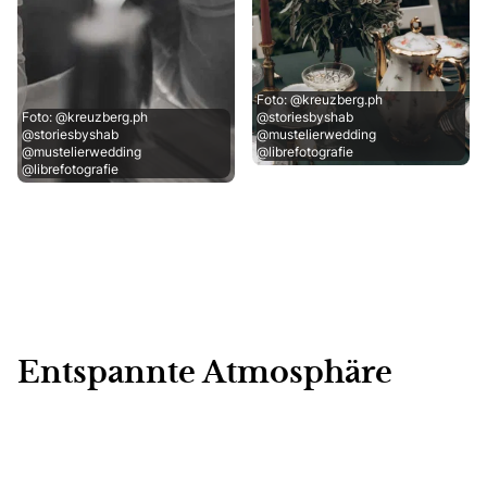
Foto: @kreuzberg.ph
Foto: @kreuzberg.ph
@storiesbyshab
@storiesbyshab
@mustelierwedding
@mustelierwedding
@librefotografie
@librefotografie
Entspannte Atmosphäre