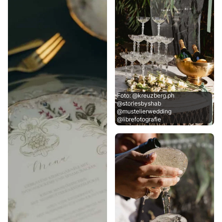
Foto: @kreuzberg.ph
@storiesbyshab
@mustelierwedding
@librefotografie