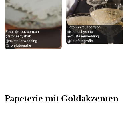
Foto: @kreuzberg.ph
Foto: @kreuzberg.ph
@storiesbyshab
@storiesbyshab
@mustelierwedding
@mustelierwedding
@librefotografie
@librefotografie
Papeterie mit Goldakzenten