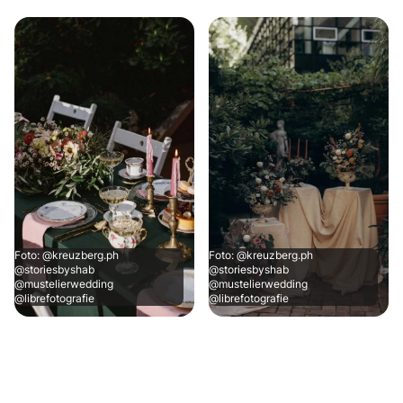
Foto: @kreuzberg.ph
Foto: @kreuzberg.ph
@storiesbyshab
@storiesbyshab
@mustelierwedding
@mustelierwedding
@librefotografie
@librefotografie