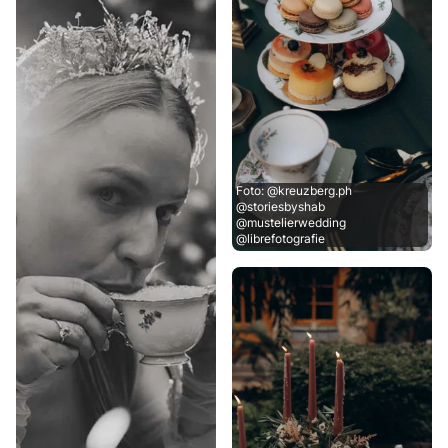
Foto: @kreuzberg.ph
@storiesbyshab
@mustelierwedding
@librefotografie