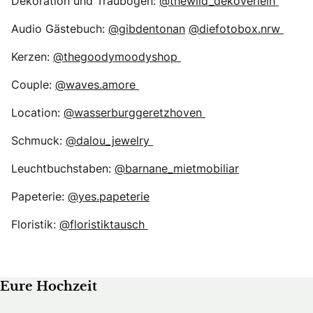
Dekoration und Traubogen:
@thewild_dekoverleih
Audio Gästebuch:
@gibdentonan
@diefotobox.nrw
Kerzen:
@thegoodymoodyshop
Couple:
@waves.amore
Location:
@wasserburggeretzhoven
Schmuck:
@dalou_jewelry
Leuchtbuchstaben:
@barnane_mietmobiliar
Papeterie:
@yes.papeterie
Floristik:
@floristiktausch
Eure Hochzeit