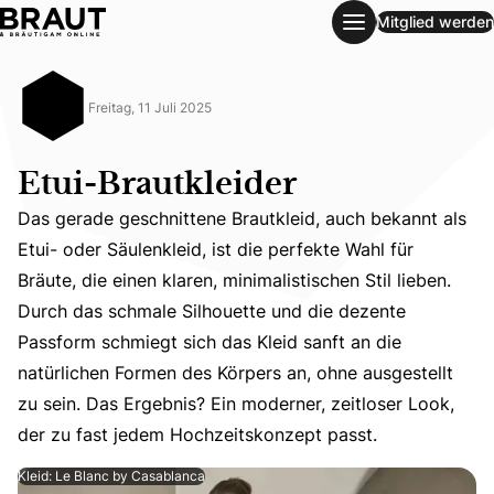
Mitglied werden
Etui-Brautkleider
Freitag, 11 Juli 2025
Etui-Brautkleider
Das gerade geschnittene Brautkleid, auch bekannt als
Etui- oder Säulenkleid, ist die perfekte Wahl für
Bräute, die einen klaren, minimalistischen Stil lieben.
Durch das schmale Silhouette und die dezente
Das gerade geschnittene Brautkleid, auch bekannt als Etu
Passform schmiegt sich das Kleid sanft an die
natürlichen Formen des Körpers an, ohne ausgestellt
zu sein. Das Ergebnis? Ein moderner, zeitloser Look,
der zu fast jedem Hochzeitskonzept passt.
Kleid: Le Blanc by Casablanca