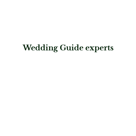
Wedding Guide experts
: Hänsel & Gretel – Brautmode
Hänsel & Gretel – Brautmode