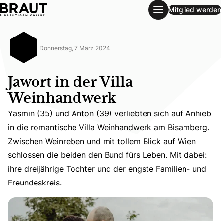
Mitglied werden
Jawort in der Villa Weinhandwerk
Donnerstag, 7 März 2024
Jawort in der Villa
Weinhandwerk
Yasmin (35) und Anton (39) verliebten sich auf Anhieb
in die romantische Villa Weinhandwerk am Bisamberg.
Yasmin (35) und Anton (39) verliebten sich auf Anhieb i
Zwischen Weinreben und mit tollem Blick auf Wien
schlossen die beiden den Bund fürs Leben. Mit dabei:
ihre dreijährige Tochter und der engste Familien- und
Freundeskreis.