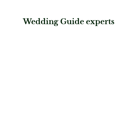
Wedding Guide experts
: Steigenberger Hotel Herrenhof
Steigenberger Hotel Herrenhof
Hochzeitslocations
: Stift Kloster Neuburg