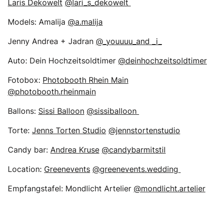
Laris Dekowelt
@lari_s_dekowelt
Models: Amalija
@a.malija
Jenny Andrea + Jadran
@_youuuu_and _i_
Auto: Dein Hochzeitsoldtimer
@deinhochzeitsoldtimer
Fotobox:
Photobooth Rhein Main
@photobooth.rheinmain
Ballons:
Sissi Balloon
@sissiballoon
Torte:
Jenns Torten Studio
@jennstortenstudio
Candy bar:
Andrea Kruse
@candybarmitstil
Location:
Greenevents
@greenevents.wedding
Empfangstafel: Mondlicht Artelier
@mondlicht.artelier