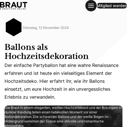
Mitglied werden
Ballons als Hochzeitsdekoration
Dienstag, 12 November 2024
Ballons als
Hochzeitsdekoration
Der einfache Partyballon hat eine wahre Renaissance
erfahren und ist heute ein vielseitiges Element der
Der einfache Partyballon hat eine wahre Renaissance erfah
Hochzeitsdeko. Hier erfahrt ihr, wie ihr Ballons
einsetzt, um eure Hochzeit in ein unvergessliches
Erlebnis zu verwandeln.
Die Braut in einem eleganten, weißen Hochzeitskleid und der Bräutigam in
dunkler Kleidung teilen einen liebevollen Moment vor einer
Ballondekoration. Die schwarzen Ballons und der weiße Bogen im
Hintergrund verleihen der Szene eine stilvolle und romantische
Atmosphäre.