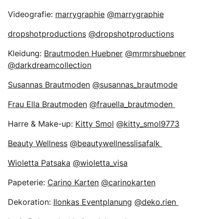
Videografie:
marrygraphie
@marrygraphie
dropshotproductions
@dropshotproductions
Kleidung:
Brautmoden Huebner
@mrmrshuebner
@darkdreamcollection
Susannas Brautmoden
@susannas_brautmode
Frau Ella Brautmoden
@frauella_brautmoden
Harre & Make-up:
Kitty Smol
@kitty_smol9773
Beauty Wellness
@beautywellnesslisafalk
Wioletta Patsaka
@wioletta_visa
Papeterie:
Carino Karten
@carinokarten
Dekoration:
Ilonkas Eventplanung
@deko.rien