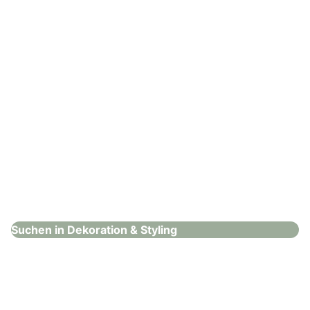
: Mademoiselle Fée e.U.
Mademoiselle Fée e.U.
Dekoration & Styling
Suchen in Dekoration & Styling