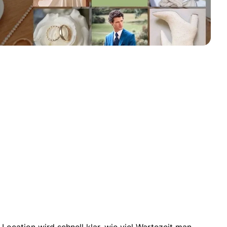
-Location
wird schnell klar, wie viel Wartezeit man