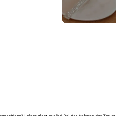
chenschloss?
Leider nicht nur ihr!
Bei der Anfrage der Traum