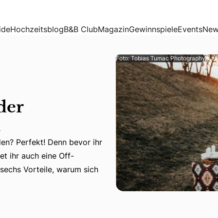
ide
Hochzeitsblog
B&B Club
Magazin
Gewinnspiele
Events
New
Foto: Tobias Tumac Photography
der
n
den? Perfekt! Denn bevor ihr
en? Perfekt! Denn bevor ihr eure Hochzeit auf den Frühling
et ihr auch eine Off-
sechs Vorteile, warum sich