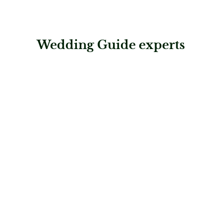
Wedding Guide experts
: Cluesine fine weddings & events
Cluesine fine weddings & events
Hochzeitsplaner