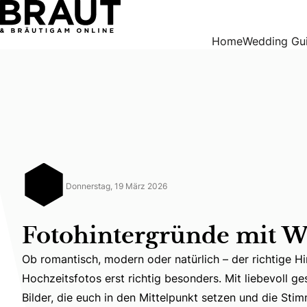
Fotohintergründe mit Wow-Effekt
Home
Wedding Gu
Donnerstag, 19 März 2026
Fotohintergründe mit W
Ob romantisch, modern oder natürlich – der richtige H
Hochzeitsfotos erst richtig besonders. Mit liebevoll ge
Ob romantisch, modern oder natürlich – der richtige Hi
Bilder, die euch in den Mittelpunkt setzen und die St