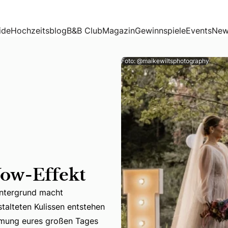
ide
Hochzeitsblog
B&B Club
Magazin
Gewinnspiele
Events
New
Foto: @maikewiltsphotography
ow-Effekt
intergrund macht
stalteten Kulissen entstehen
ntergrund macht Hochzeitsfotos erst richtig besonders. Mit
immung eures großen Tages