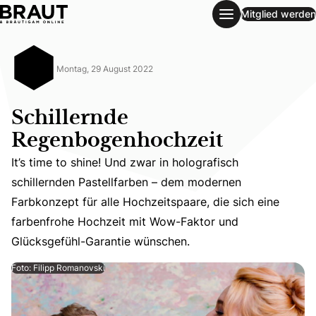
Mitglied werden
Schillernde Regenbogenhochzeit
Montag, 29 August 2022
Schillernde
Regenbogenhochzeit
It’s time to shine! Und zwar in holografisch
schillernden Pastellfarben – dem modernen
It’s time to shine! Und zwar in holografisch schillernd
Farbkonzept für alle Hochzeitspaare, die sich eine
farbenfrohe Hochzeit mit Wow-Faktor und
Glücksgefühl-Garantie wünschen.
Foto: Filipp Romanovski