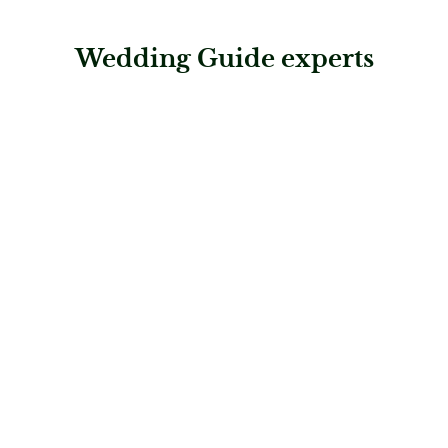
Wedding Guide experts
: Eventpuzzle
Eventpuzzle
Dekoration & Styling
: Velvet Dessous