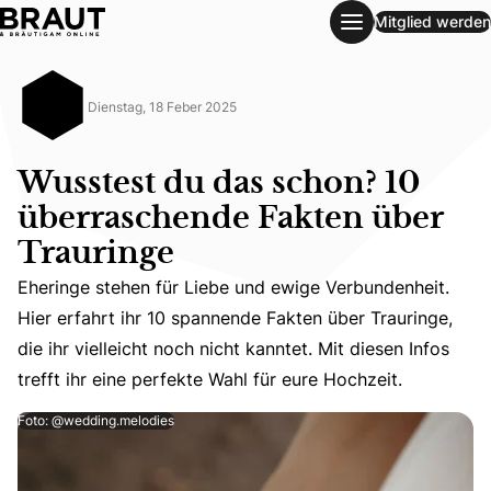
Mitglied werden
Wusstest du das schon? 10 überraschende Fakten über Tra
Dienstag, 18 Feber 2025
Wusstest du das schon? 10
überraschende Fakten über
Trauringe
Eheringe stehen für Liebe und ewige Verbundenheit.
Eheringe stehen für Liebe und ewige Verbundenheit. Hier er
Hier erfahrt ihr 10 spannende Fakten über Trauringe,
die ihr vielleicht noch nicht kanntet. Mit diesen Infos
trefft ihr eine perfekte Wahl für eure Hochzeit.
Foto: @wedding.melodies