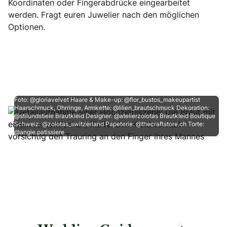
Koordinaten oder Fingerabdrücke eingearbeitet
werden. Fragt euren Juwelier nach den möglichen
Optionen.
Foto: @gloriavelvet Haare & Make-up: @flor_bustos_makeupartist
Haarschmuck, Ohrringe, Armkette: @lilien_brautschmuck Dekoration:
@stilundstiele Brautkleid Designer: @atelierzolotas Brautkleid Boutique
Schweiz: @zolotas_switzerland Papeterie: @thecraftstore.ch Torte:
@angie.patissiere