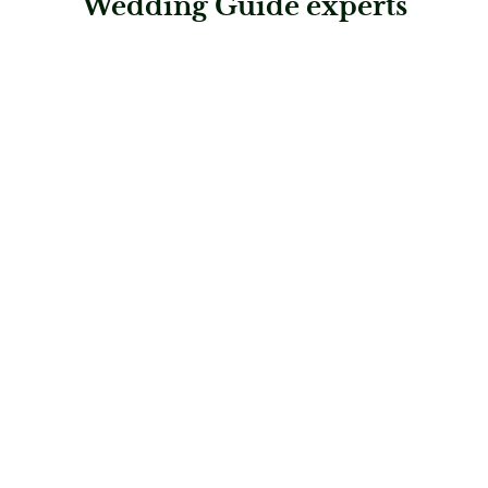
Wedding Guide experts
: Juwelier S.M.Wild
Juwelier S.M.Wild
Juweliere & Trauring-Profis
: Juwelier Holzhammer