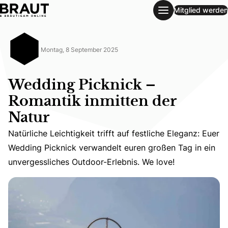
Mitglied werden
Wedding Picknick – Romantik inmitten der Natur
Montag, 8 September 2025
Wedding Picknick –
Romantik inmitten der
Natur
Natürliche Leichtigkeit trifft auf festliche Eleganz: Eue
Natürliche Leichtigkeit trifft auf festliche Eleganz: Euer
Wedding Picknick verwandelt euren großen Tag in ein
unvergessliches Outdoor-Erlebnis. We love!