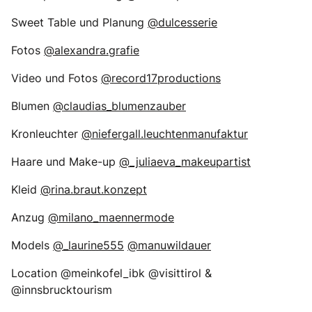
Sweet Table und Planung
@dulcesserie
Fotos
@alexandra.grafie
Video und Fotos
@record17productions
Blumen
@claudias_blumenzauber
Kronleuchter
@niefergall.leuchtenmanufaktur
Haare und Make-up
@_juliaeva_makeupartist
Kleid
@rina.braut.konzept
Anzug
@milano_maennermode
Models
@_laurine555
@manuwildauer
Location @meinkofel_ibk @visittirol &
@innsbrucktourism