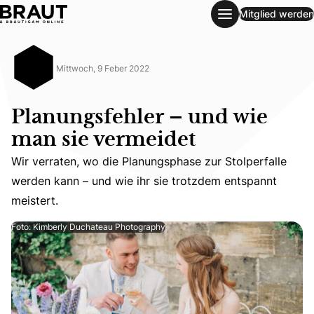
Mitglied werden
Planungsfehler – und wie man sie vermeidet
Mittwoch, 9 Feber 2022
Planungsfehler – und wie
man sie vermeidet
Wir verraten, wo die Planungsphase zur Stolperfalle
Wir verraten, wo die Planungsphase zur Stolperfalle werd
werden kann – und wie ihr sie trotzdem entspannt
meistert.
Foto: Kimberly Duchateau Photography