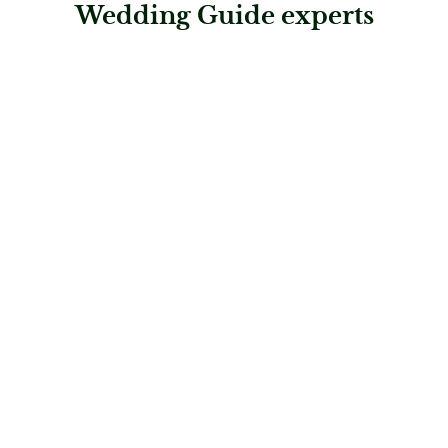
Wedding Guide experts
: Perfekte Hochzeit
Perfekte Hochzeit
Hochzeitsplaner
: sagJA-im Salzkammergut