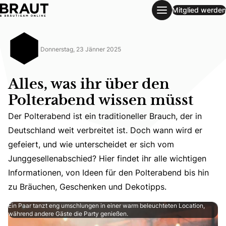
Mitglied werden
Alles, was ihr über den Polterabend wissen müsst
Donnerstag, 23 Jänner 2025
Alles, was ihr über den
Polterabend wissen müsst
Der Polterabend ist ein traditioneller Brauch, der in
Deutschland weit verbreitet ist. Doch wann wird er
Der Polterabend ist ein traditioneller Brauch, der in De
gefeiert, und wie unterscheidet er sich vom
Junggesellenabschied? Hier findet ihr alle wichtigen
Informationen, von Ideen für den Polterabend bis hin
zu Bräuchen, Geschenken und Dekotipps.
Ein Paar tanzt eng umschlungen in einer warm beleuchteten Location,
während andere Gäste die Party genießen.