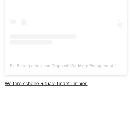
Ein Beitrag geteilt von Proposal~Wedding~Engagement (@she_saidyes)
Weitere schöne Rituale findet ihr hier.