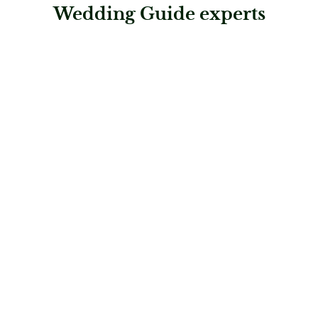
Wedding Guide experts
: myDJ
myDJ
Musik & Entertainment
: DJ Günther Schmidt