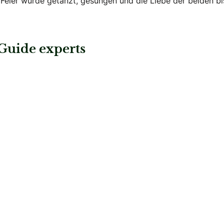
 Feier wurde getanzt, gesungen und die Liebe der beiden bi
Guide experts
ering
: Der Oberzelter
ilhering
Der Oberzelter
Hochzeitslocations