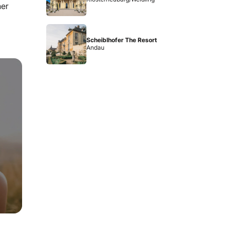
ner
Scheiblhofer The Resort
Andau