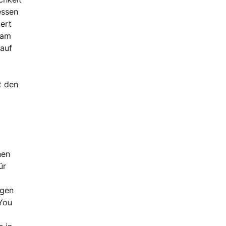
essen
ert
 am
 auf
t den
nen
ür
ugen
You