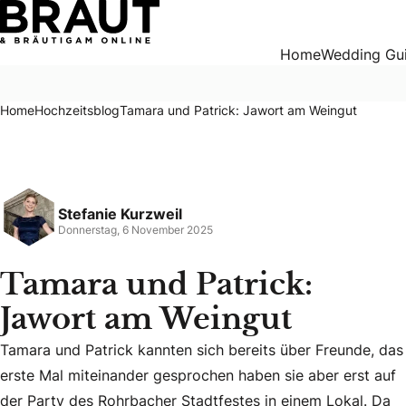
Tamara und Patrick: Jawort am Weingut
Home
Wedding Gu
Home
Hochzeitsblog
Tamara und Patrick: Jawort am Weingut
Stefanie Kurzweil
Donnerstag, 6 November 2025
Tamara und Patrick:
Jawort am Weingut
Tamara und Patrick kannten sich bereits über Freunde, das
erste Mal miteinander gesprochen haben sie aber erst auf
Tamara und Patrick kannten sich bereits über Freunde, das 
der Party des Rohrbacher Stadtfestes in einem Lokal. Da