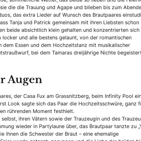
 sie die die Trauung und Agape und blieben bis zum Abend
uos, das extra Lieder auf Wunsch des Brautpaares einstudi
ass Tanja und Patrick gemeinsam mit ihren Liebsten schon
n beide absichtlich klein gehalten und konzentrierten sich
 locker und alle bestens gelaunt, von der romantischen
ch dem Essen und dem Hochzeitstanz mit musikalischer
utstraußwurf, bei dem Tamaras dreijährige Nichte begeister
er Augen
ares, der Casa Fux am Grassnitzberg, beim Infinity Pool ei
st Look sagte sich das Paar die Hochzeitsschwüre, ganz f
den rührenden Moment festhielt.
 selbst, ihren Vätern sowie der Trauzeugin und des Trauze
ng wieder in Partylaune über, das Brautpaar tanzte zu „
ie ihnen die Schwester der Braut – eine ehemalige