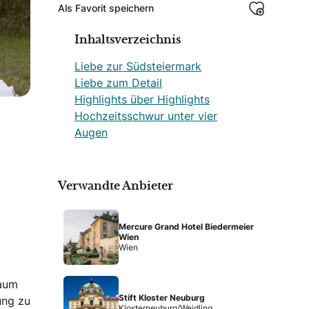
Als Favorit speichern
Inhaltsverzeichnis
Liebe zur Südsteiermark
Liebe zum Detail
Highlights über Highlights
Hochzeitsschwur unter vier
Augen
Verwandte Anbieter
Mercure Grand Hotel Biedermeier
Wien
Wien
baum
Stift Kloster Neuburg
ung zu
Klosterneuburg/Weidling