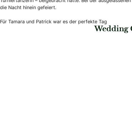
Turniertänzerin – beigebracht hatte. Bei der ausgelassenen
die Nacht hinein gefeiert.
Für Tamara und Patrick war es der perfekte Tag
Wedding 
: Stift Kloster Neuburg
: Stadlerhof Wilh
Stift Kloster Neuburg
Stadlerhof W
Hochzeitslocations
Hochzeitslocations