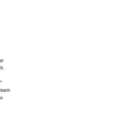
ar
ch
“
 Team
zu