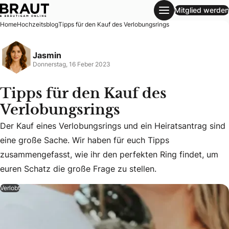
Mitglied werden
Tipps für den Kauf des Verlobungsrings
Home
Hochzeitsblog
Tipps für den Kauf des Verlobungsrings
Jasmin
Donnerstag, 16 Feber 2023
Tipps für den Kauf des
Verlobungsrings
Der Kauf eines Verlobungsrings und ein Heiratsantrag sind
Der Kauf eines Verlobungsrings und ein Heiratsantrag sind
eine große Sache. Wir haben für euch Tipps
zusammengefasst, wie ihr den perfekten Ring findet, um
euren Schatz die große Frage zu stellen.
Verlobt