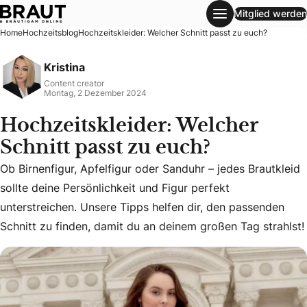
Mitglied werden
Hochzeitskleider: Welcher Schnitt passt zu euch?
Home
Hochzeitsblog
Hochzeitskleider: Welcher Schnitt passt zu euch?
Kristina
Content creator
Montag, 2 Dezember 2024
Hochzeitskleider: Welcher
Schnitt passt zu euch?
Ob Birnenfigur, Apfelfigur oder Sanduhr – jedes Brautkleid
Ob Birnenfigur, Apfelfigur oder Sanduhr – jedes Brautkleid 
sollte deine Persönlichkeit und Figur perfekt
unterstreichen. Unsere Tipps helfen dir, den passenden
Schnitt zu finden, damit du an deinem großen Tag strahlst!