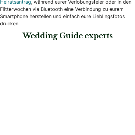
Heiratsantrag
, während eurer Verlobungsfeier oder in den
Flitterwochen via Bluetooth eine Verbindung zu eurem
Smartphone herstellen und einfach eure Lieblingsfotos
drucken.
Wedding Guide experts
: Roth Modehaus GmbH
Roth Modehaus GmbH
Hochzeitsgäste