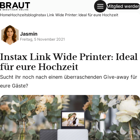
Mitglied werden
Instax Link Wide Printer: Ideal für eure Hochzeit
Home
Hochzeitsblog
Instax Link Wide Printer: Ideal für eure Hochzeit
Jasmin
Freitag, 5 November 2021
Instax Link Wide Printer: Ideal
für eure Hochzeit
Sucht ihr noch nach einem überraschenden Give-away für 
Sucht ihr noch nach einem überraschenden Give-away für
eure Gäste?