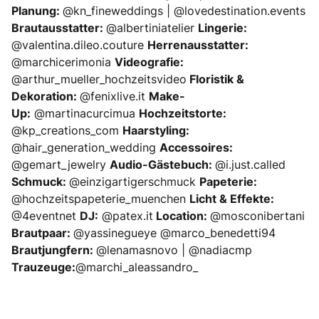
Planung:
@kn_fineweddings | @lovedestination.events
Brautausstatter:
@albertiniatelier
Lingerie:
@valentina.dileo.couture
Herrenausstatter:
@marchicerimonia
Videografie:
@arthur_mueller_hochzeitsvideo
Floristik &
Dekoration:
@fenixlive.it
Make-
Up:
@martinacurcimua
Hochzeitstorte:
@kp_creations_com
Haarstyling:
@hair_generation_wedding
Accessoires:
@gemart_jewelry
Audio-Gästebuch:
@i.just.called
Schmuck:
@einzigartigerschmuck
Papeterie:
@hochzeitspapeterie_muenchen
Licht & Effekte:
@4eventnet
DJ:
@patex.it
Location:
@mosconibertani
Brautpaar:
@yassinegueye @marco_benedetti94
Brautjungfern:
@lenamasnovo | @nadiacmp
Trauzeuge:
@marchi_aleassandro_