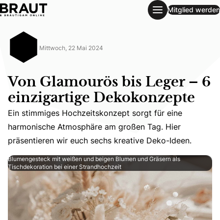
Mitglied werden
Von Glamourös bis Leger – 6 einzigartige Dekokonzepte
Mittwoch, 22 Mai 2024
Von Glamourös bis Leger – 6
einzigartige Dekokonzepte
Ein stimmiges Hochzeitskonzept sorgt für eine
Ein stimmiges Hochzeitskonzept sorgt für eine harmonis
harmonische Atmosphäre am großen Tag. Hier
präsentieren wir euch sechs kreative Deko-Ideen.
Blumengesteck mit weißen und beigen Blumen und Gräsern als
Tischdekoration bei einer Strandhochzeit