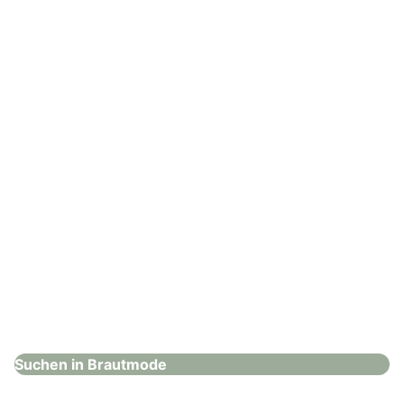
Hänsel & Gretel – Brautmode
Brautmode
: Der Brautsalon Gleisdorf
Der Brautsalon Gleisdorf
Brautmode
Suchen in Brautmode