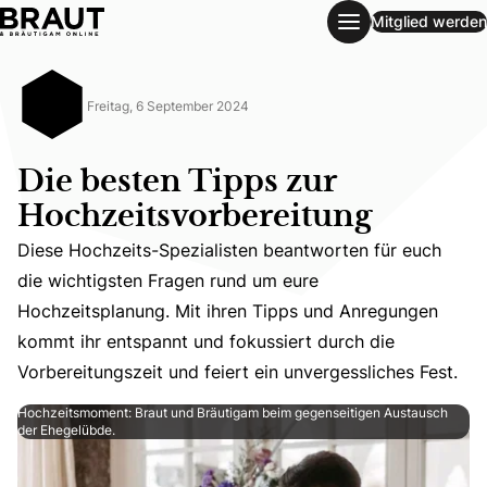
Mitglied werden
Die besten Tipps zur Hochzeitsvorbereitung
Freitag, 6 September 2024
Die besten Tipps zur
Hochzeitsvorbereitung
Diese Hochzeits-Spezialisten beantworten für euch
die wichtigsten Fragen rund um eure
Diese Hochzeits-Spezialisten beantworten für euch die w
Hochzeitsplanung. Mit ihren Tipps und Anregungen
kommt ihr entspannt und fokussiert durch die
Vorbereitungszeit und feiert ein unvergessliches Fest.
Hochzeitsmoment: Braut und Bräutigam beim gegenseitigen Austausch
der Ehegelübde.