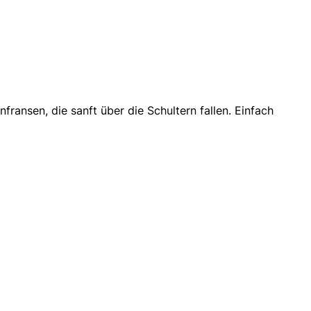
en
fransen, die sanft über die Schultern fallen. Einfach
: Das Brautkonzept by Andrea Girz