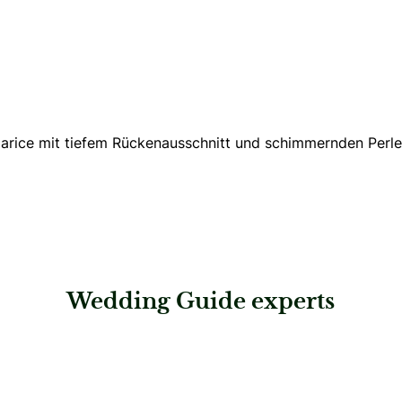
 Jarice mit tiefem Rückenausschnitt und schimmernden
Perl
Wedding Guide experts
: Brautmode und Kleider Edegger