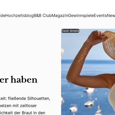
ide
Hochzeitsblog
B&B Club
Magazin
Gewinnspiele
Events
New
Kleid: Amelie
der haben
it: fließende Silhouetten,
elzen mit zeitloser
it: fließende Silhouetten, feinste Stoffe und ein Hauch vo
ichkeit der Braut in den