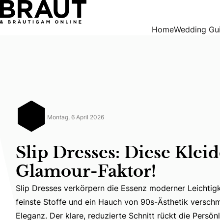
Slip Dresses: Diese Kleider haben Glamour-Faktor!
Home
Wedding Gu
Montag, 6 April 2026
Slip Dresses: Diese Klei
Glamour-Faktor!
Slip Dresses verkörpern die Essenz moderner Leichtigke
feinste Stoffe und ein Hauch von 90s-Ästhetik verschm
Slip Dresses verkörpern die Essenz moderner Leichtigke
Eleganz. Der klare, reduzierte Schnitt rückt die Persönl