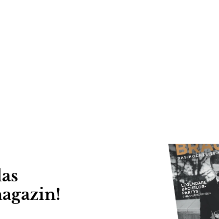
das
agazin!