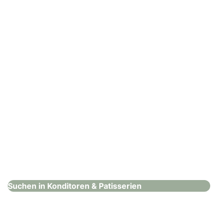
Konditoren & Patisserien
: Felsenzucker
Felsenzucker
Konditoren & Patisserien
Suchen in Konditoren & Patisserien