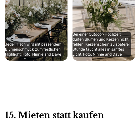
Bei einer Outdoor-Hochzeit
dürfen Blumen und Kerzen nicht
Jeder Tisch wird mit passendem
fehlen. Kerzenschein zu späterer
Blumenschmuck zum festlichen
Stunde taucht alles in sanftes
Highlight. Foto: Ninnie and Dave
Licht. Foto: Ninnie and Dave
15. Mieten statt kaufen